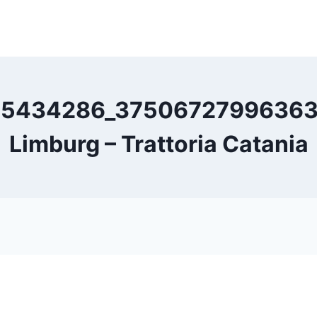
5434286_375067279963633
Limburg – Trattoria Catania