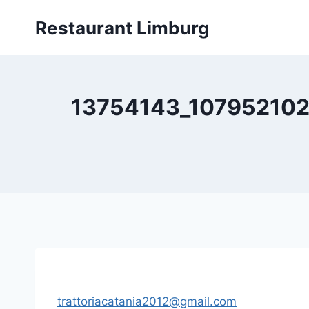
Zum
Restaurant Limburg
Inhalt
springen
13754143_107952102
trattoriacatania2012@gmail.com