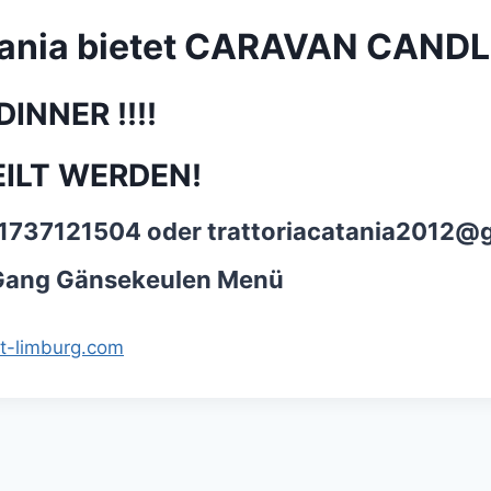
Catania bietet CARAVAN CAND
INNER !!!!
EILT WERDEN!
01737121504 oder
trattoriacatania2012@
3 Gang Gänsekeulen Menü
t-limburg.com